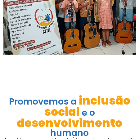
inclusão
Promovemos a
social
e o
desenvolvimento
humano