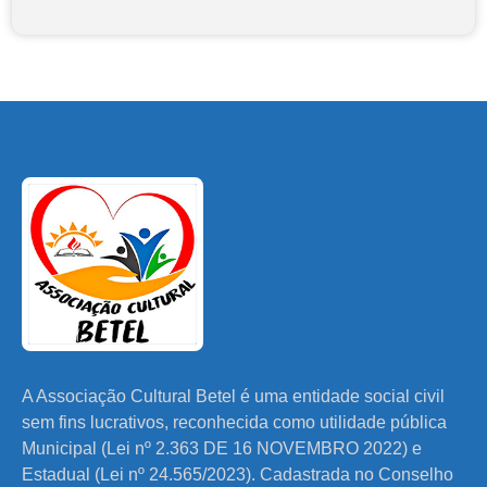
A Associação Cultural Betel é uma entidade social civil
sem fins lucrativos, reconhecida como utilidade pública
Municipal (Lei nº 2.363 DE 16 NOVEMBRO 2022) e
Estadual (Lei nº 24.565/2023). Cadastrada no Conselho