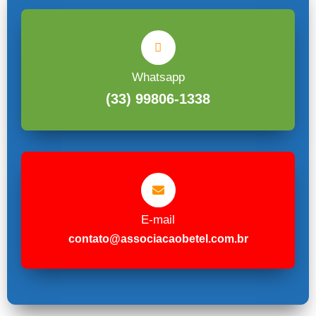
Whatsapp
(33) 99806-1338
E-mail
contato@associacaobetel.com.br