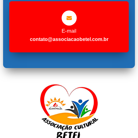
E-mail
contato@associacaobetel.com.br