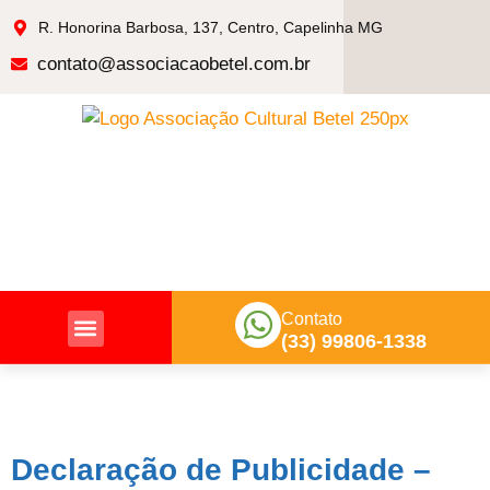
R. Honorina Barbosa, 137, Centro, Capelinha MG
contato@associacaobetel.com.br
Contato
(33) 99806-1338
Nossas Ações
Declaração de Publicidade –