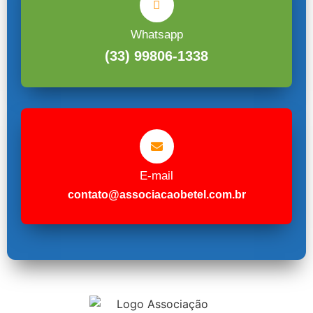
Whatsapp
(33) 99806-1338
E-mail
contato@associacaobetel.com.br