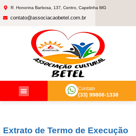
R. Honorina Barbosa, 137, Centro, Capelinha MG
contato@associacaobetel.com.br
Contato
(33) 99806-1338
Nossas Ações
Extrato de Termo de Execução