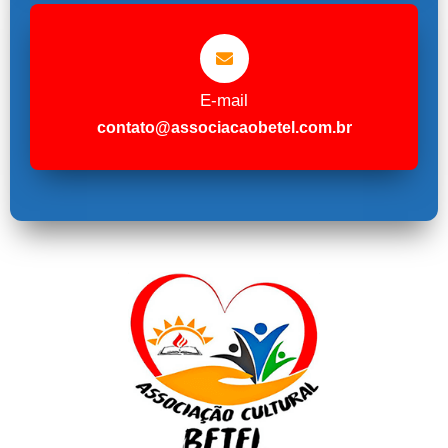
E-mail
contato@associacaobetel.com.br