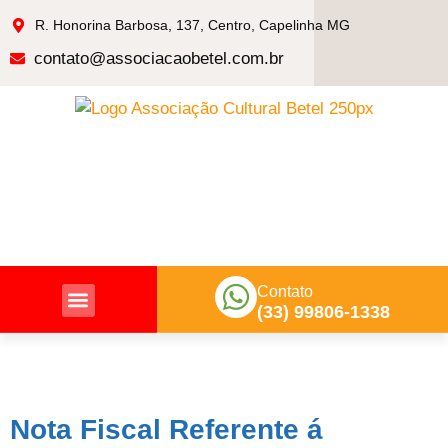
R. Honorina Barbosa, 137, Centro, Capelinha MG
contato@associacaobetel.com.br
Contato
(33) 99806-1338
Nossas Ações
Nota Fiscal Referente á