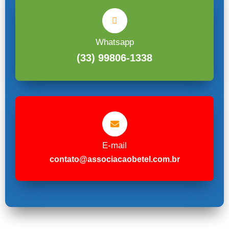
Whatsapp
(33) 99806-1338
E-mail
contato@associacaobetel.com.br